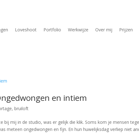
ngen
Loveshoot
Portfolio
Werkwijze
Over mij
Prijzen
Ongedwongen en intiem
ortage
,
bruiloft
 bij mij in de studio, was er gelijk die klik. Soms kom je mensen tege
 was meteen ongedwongen en fijn. En hun huwelijksdag verliep niet an